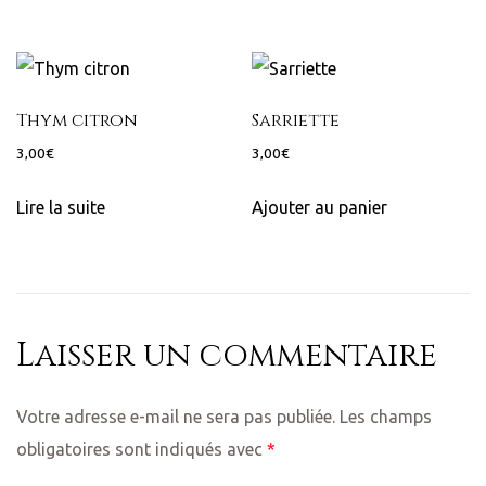
s du
Thym citron
Sarriette
3,00
€
3,00
€
cellin en
Lire la suite
Ajouter au panier
y
areilles
Laisser un commentaire
Votre adresse e-mail ne sera pas publiée.
Les champs
obligatoires sont indiqués avec
*