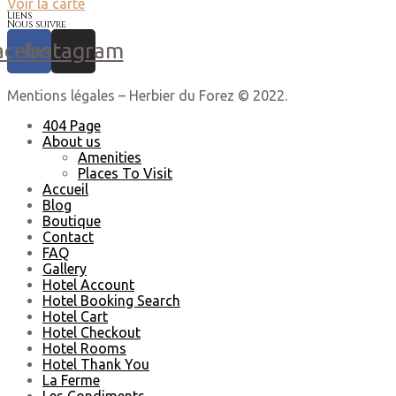
Voir la carte
Liens
Nous suivre
acebook
Instagram
Mentions légales – Herbier du Forez © 2022.
404 Page
About us
Amenities
Places To Visit
Accueil
Blog
Boutique
Contact
FAQ
Gallery
Hotel Account
Hotel Booking Search
Hotel Cart
Hotel Checkout
Hotel Rooms
Hotel Thank You
La Ferme
Les Condiments