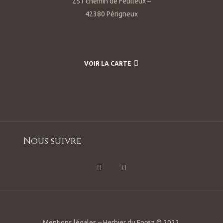
251 chemin de Fétilleux –
42380 Périgneux
VOIR LA CARTE
Nous suivre
Mentions légales – Herbier du Forez © 2022.